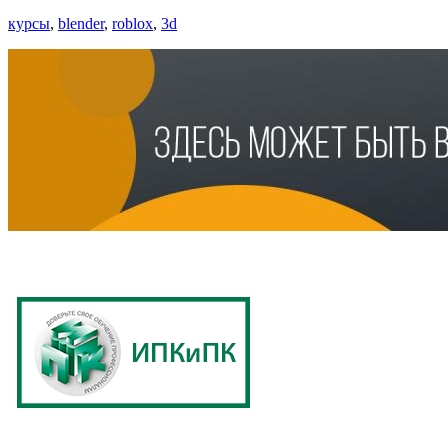
курсы
,
blender
,
roblox
,
3d