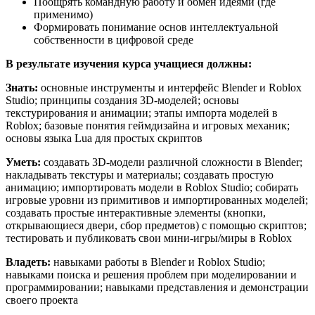
Поощрять командную работу и обмен идеями (где
применимо)
Формировать понимание основ интеллектуальной
собственности в цифровой среде
В результате изучения курса учащиеся должны:
Знать:
основные инструменты и интерфейс Blender и Roblox
Studio; принципы создания 3D-моделей; основы
текстурирования и анимации; этапы импорта моделей в
Roblox; базовые понятия геймдизайна и игровых механик;
основы языка Lua для простых скриптов
Уметь:
создавать 3D-модели различной сложности в Blender;
накладывать текстуры и материалы; создавать простую
анимацию; импортировать модели в Roblox Studio; собирать
игровые уровни из примитивов и импортированных моделей;
создавать простые интерактивные элементы (кнопки,
открывающиеся двери, сбор предметов) с помощью скриптов;
тестировать и публиковать свои мини-игры/миры в Roblox
Владеть:
навыками работы в Blender и Roblox Studio;
навыками поиска и решения проблем при моделировании и
программировании; навыками представления и демонстрации
своего проекта