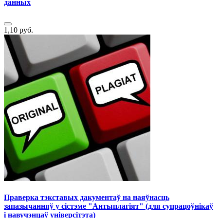
данных
1,10 руб.
Праверка тэкставых дакументаў на наяўнасць
запазычанняў у сістэме "Антыплагіят" (для супрацоўнікаў
і навучэнцаў універсітэта)