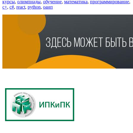
курсы
,
олимпиады
,
обучение
,
математика
,
программирование
,
с+
,
с#
,
react
,
python
,
оаип