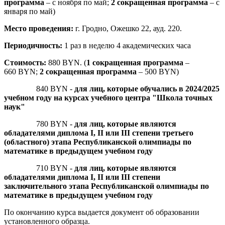
программа
– с ноября по май;
2 сокращенная программа
– с
января по май)
Место проведения:
г. Гродно, Ожешко 22, ауд. 220.
Периодичность:
1 раз в неделю 4 академических часа
Стоимость:
880 BYN. (
1
сокращенная программа
–
660
BYN
;
2
сокращенная программа
– 500
BYN
)
840 BYN -
для лиц, которые обучались в 2024/2025
учебном году на курсах учебного центра "Школа точных
наук"
780 BYN -
для лиц, которые являются
обладателями диплома I, II или III степени третьего
(областного) этапа Республиканской олимпиады по
математике в предыдущем учебном году
710 BYN -
для лиц, которые являются
обладателями диплома I, II или III степени
заключительного этапа Республиканской олимпиады по
математике в предыдущем учебном году
По окончанию курса выдается документ об образовании
установленного образца.