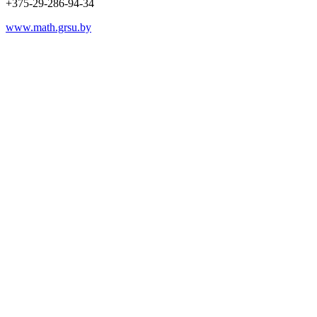
+375-29-286-94-34
www.math.grsu.by